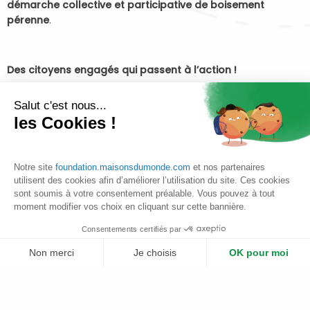
démarche collective et participative de boisement
pérenne
.
Des citoyens engagés qui passent à l’action !
Ainsi, l’association
Les Planteurs Volontaires
propose des
Salut c'est nous...
chantiers participatifs de plantation d’arbres dans la région
les Cookies !
des Hauts-de-France, en concertation avec les acteurs du
territoire. Chaque année, ce sont des milliers d’habitants qui
se mobilisent pour reboiser la région et préserver les haies
Notre site
foundation.maisonsdumonde.com
et nos partenaires
bocagères, arbres têtards ou encore les vergers.
utilisent des cookies afin d’améliorer l’utilisation du site. Ces cookies
sont soumis à votre consentement préalable. Vous pouvez à tout
moment modifier vos choix en cliquant sur cette bannière.
De nouveaux groupes de « planteurs volontaires »
Consentements certifiés par
Face au succès grandissant de leurs chantiers participatifs
Non merci
Je choisis
OK pour moi
dans la région des Hauts-de-France,
Les Planteurs
Volontaires
souhaitent étendre leurs actions à l’échelle du
Plateforme de Gestion du Consentement : Personnalisez vos Options
Axeptio consent
pays. Il s’agit d’essaimer la méthode par la création de
Notre plateforme vous permet d'adapter et de gérer vos paramètres de 
groupes locaux afin d’impliquer le plus grand nombre dans la