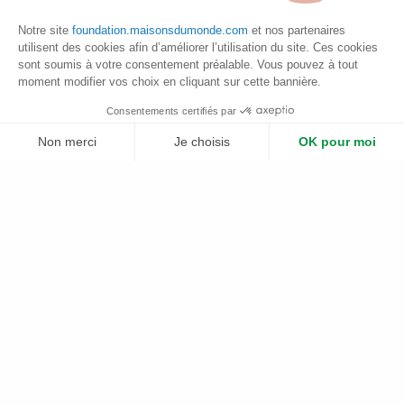
00:00
04:55
Notre site
foundation.maisonsdumonde.com
et nos partenaires
utilisent des cookies afin d’améliorer l’utilisation du site. Ces cookies
sont soumis à votre consentement préalable. Vous pouvez à tout
moment modifier vos choix en cliquant sur cette bannière.
Les avancées du projet
Consentements certifiés par
Non merci
Je choisis
OK pour moi
Résultats du premier cycle de partenariat de 2022 à
Plateforme de Gestion du Consentement : Personnalisez vos Options
Axeptio consent
2024 :
Notre plateforme vous permet d'adapter et de gérer vos paramètres de 
La MDM Foundation soutient Des Espèces Parmi’Lyon depuis
2022 dans son projet de plantation de haies champêtres
dans la métropole de Lyon. Les fonds apportés ont contribué
à :
1. Restaurer la strate arbustive dans la zone urbaine de
Lyon
Organisation
de 72 chantiers de plantation citoyenne
Plantation
de 5 Km de haies, gestion différenciée de 23
430 m2 de prairie et végétalisation de 1 146 m2 de façade