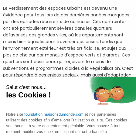
Le verdissement des espaces urbains est devenu une
évidence pour tous lors de ces dernières années marquées
par des épisodes récurrents de canicules. Ces contraintes
ont été particulièrement sévères dans les quartiers
défavorisés des grandes villes, où les appartements sont
moins bien équipés pour traverser ces crises, tandis que
l’environnement extérieur est très artificialisé, et sujet aux
pics de chaleur par manque d’espace verts et d’arbres. Ces
quartiers sont aussi ceux qui reçoivent le moins de
subventions et programmes d’aides à la végétalisation. C’est
pour répondre à ces enjeux sociaux, mais aussi d’adaptation
aux changements climatiques. que l’association Forêts
Salut c'est nous...
Communes démarre le projet « La Forêt des Voisins ».
les Cookies !
Le projet a en effet pour objectif de revégétaliser des
parcelles urbaines au pied d’immeubles et de parking, en
Seine-Saint-Denis en Ile de France. Le reboisement sera
Notre site
foundation.maisonsdumonde.com
et nos partenaires
constitué d’arbres, de buissons et d’arbustes, dont des
utilisent des cookies afin d’améliorer l’utilisation du site. Ces cookies
arbres fruits et des potagers, pour créer des jardins-
sont soumis à votre consentement préalable. Vous pouvez à tout
moment modifier vos choix en cliquant sur cette bannière.
nourriciers et ainsi promouvoir les produits locaux, naturels