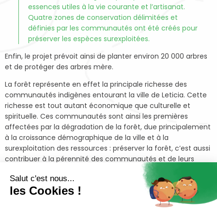
essences utiles à la vie courante et l’artisanat.
Quatre zones de conservation délimitées et
définies par les communautés ont été créés pour
préserver les espèces surexploitées.
Enfin, le projet prévoit ainsi de planter environ 20 000 arbres
et de protéger des arbres mère.
La forêt représente en effet la principale richesse des
communautés indigènes entourant la ville de Leticia. Cette
richesse est tout autant économique que culturelle et
spirituelle. Ces communautés sont ainsi les premières
affectées par la dégradation de la forêt, due principalement
à la croissance démographique de la ville et à la
surexploitation des ressources : préserver la forêt, c’est aussi
contribuer à la pérennité des communautés et de leurs
cultures.
Salut c'est nous...
À la suite d’un premier soutien de la Fondation Maisons du
les Cookies !
Monde entre 2017 et 2019, le projet a permis de faire
émerger un modèle de conservation de la forêt par et pour