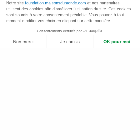
les communautés locales Ticunas.
Notre site
foundation.maisonsdumonde.com
et nos partenaires
utilisent des cookies afin d’améliorer l’utilisation du site. Ces cookies
sont soumis à votre consentement préalable. Vous pouvez à tout
moment modifier vos choix en cliquant sur cette bannière.
Les avancées du projet
Consentements certifiés par
Non merci
Je choisis
OK pour moi
Retour sur les résultats des actions principales de 2023-
2025
Plateforme de Gestion du Consentement : Personnalisez vos Options
Axeptio consent
Notre plateforme vous permet d'adapter et de gérer vos paramètres de 
Plantation de 50 hectares
soit 47 000 plants
Identification des rivières et 6 ateliers de
cartographie
pour sensibiliser à l’importance de la
préservation des ressources hydriques
Identification de 122 espèces
pouvant être
valorisées économiquement et vente de 300kg de
farine de manioc
Développement de 2 sentiers d’écotourisme
Le renouvellement de partenariat de 2026 à 2027