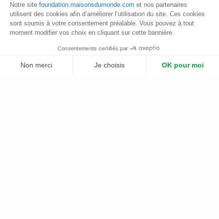
les communautés locales Ticunas.
Notre site
foundation.maisonsdumonde.com
et nos partenaires
utilisent des cookies afin d’améliorer l’utilisation du site. Ces cookies
sont soumis à votre consentement préalable. Vous pouvez à tout
moment modifier vos choix en cliquant sur cette bannière.
Les avancées du projet
Consentements certifiés par
Non merci
Je choisis
OK pour moi
Retour sur les résultats des actions principales de 2023-
2025
Plateforme de Gestion du Consentement : Personnalisez vos Options
Axeptio consent
Notre plateforme vous permet d'adapter et de gérer vos paramètres de 
Plantation de 50 hectares
soit 47 000 plants
Identification des rivières et 6 ateliers de
cartographie
pour sensibiliser à l’importance de la
préservation des ressources hydriques
Identification de 122 espèces
pouvant être
valorisées économiquement et vente de 300kg de
farine de manioc
Développement de 2 sentiers d’écotourisme
Le renouvellement de partenariat de 2026 à 2027