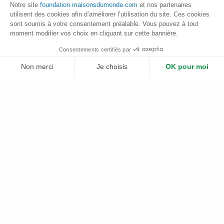
les communautés locales Ticunas.
Notre site
foundation.maisonsdumonde.com
et nos partenaires
utilisent des cookies afin d’améliorer l’utilisation du site. Ces cookies
sont soumis à votre consentement préalable. Vous pouvez à tout
moment modifier vos choix en cliquant sur cette bannière.
Les avancées du projet
Consentements certifiés par
Non merci
Je choisis
OK pour moi
Retour sur les résultats des actions principales de 2023-
2025
Plateforme de Gestion du Consentement : Personnalisez vos Options
Axeptio consent
Notre plateforme vous permet d'adapter et de gérer vos paramètres de 
Plantation de 50 hectares
soit 47 000 plants
Identification des rivières et 6 ateliers de
cartographie
pour sensibiliser à l’importance de la
préservation des ressources hydriques
Identification de 122 espèces
pouvant être
valorisées économiquement et vente de 300kg de
farine de manioc
Développement de 2 sentiers d’écotourisme
Le renouvellement de partenariat de 2026 à 2027