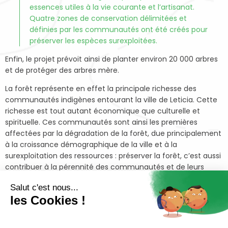
essences utiles à la vie courante et l’artisanat.
Quatre zones de conservation délimitées et
définies par les communautés ont été créés pour
préserver les espèces surexploitées.
Enfin, le projet prévoit ainsi de planter environ 20 000 arbres
et de protéger des arbres mère.
La forêt représente en effet la principale richesse des
communautés indigènes entourant la ville de Leticia. Cette
richesse est tout autant économique que culturelle et
spirituelle. Ces communautés sont ainsi les premières
affectées par la dégradation de la forêt, due principalement
à la croissance démographique de la ville et à la
surexploitation des ressources : préserver la forêt, c’est aussi
contribuer à la pérennité des communautés et de leurs
cultures.
Salut c'est nous...
À la suite d’un premier soutien de la Fondation Maisons du
les Cookies !
Monde entre 2017 et 2019, le projet a permis de faire
émerger un modèle de conservation de la forêt par et pour