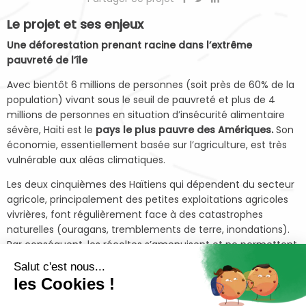
Le projet et ses enjeux
Une déforestation prenant racine dans l’extrême
pauvreté de l’île
Avec bientôt 6 millions de personnes (soit près de 60% de la
population) vivant sous le seuil de pauvreté et plus de 4
millions de personnes en situation d’insécurité alimentaire
sévère, Haïti est le
pays le plus pauvre des Amériques.
Son
économie, essentiellement basée sur l’agriculture, est très
vulnérable aux aléas climatiques.
Les deux cinquièmes des Haïtiens qui dépendent du secteur
agricole, principalement des petites exploitations agricoles
vivrières, font régulièrement face à des catastrophes
naturelles (ouragans, tremblements de terre, inondations).
Par conséquent, les récoltes s’amenuisent et ne permettent
pas de subvenir aux besoins des populations (60% des
Salut c'est nous...
besoins alimentaires sont déjà importés de l’étranger),
les Cookies !
entraînant une
accélération du phénomène de
déforestation.