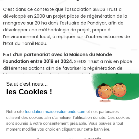
C’est dans ce contexte que l’association SEEDS Trust a
développé en 2008 un projet pilote de régénération de la
mangrove sur 20 ha dans l’estuaire de Pandiyar, afin de
développer une méthodologie de projet, propre à
l’environnement local, à répliquer sur d’autres estuaires de
l’Etat du Tamil Nadu.
Fort
d’un partenariat avec la Maisons du Monde
Foundation entre 2019 et 2024
, SEEDS Trust a mis en place
différentes actions afin de favoriser la régénération de
l’écosystème palétuvier dans
les estuaires de Pandiyar et
de de Punnakayal.
Salut c'est nous...
les Cookies !
Les avancées du projet
Notre site
foundation.maisonsdumonde.com
et nos partenaires
utilisent des cookies afin d’améliorer l’utilisation du site. Ces cookies
sont soumis à votre consentement préalable. Vous pouvez à tout
Retour sur les résultats
du premier cycle de partenariat
moment modifier vos choix en cliquant sur cette bannière.
de 2019 à 2021: