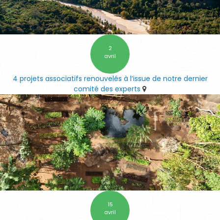
2
avril
4 projets associatifs renouvelés à l’issue de notre dernier
comité des experts
15
avril