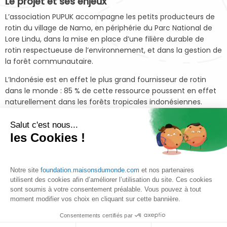
Le projet et ses enjeux
L’association PUPUK accompagne les petits producteurs de
rotin du village de Namo, en périphérie du Parc National de
Lore Lindu, dans la mise en place d’une filière durable de
rotin respectueuse de l’environnement, et dans la gestion de
la forêt communautaire.
L’Indonésie est en effet le plus grand fournisseur de rotin
dans le monde : 85 % de cette ressource poussent en effet
naturellement dans les forêts tropicales indonésiennes.
Cette ressource est cependant surexploitée alors
Salut c'est nous...
les Cookies !
même qu’elle est une source de revenus durable
pour les communautés locales. Le rotin est aussi
un outil de conservation des forêts parce qu’il
nécessite la plantation d’autres arbres pour se
Notre site
foundation.maisonsdumonde.com
et nos partenaires
développer.
utilisent des cookies afin d’améliorer l’utilisation du site. Ces cookies
sont soumis à votre consentement préalable. Vous pouvez à tout
Le projet s’articule en deux volets principaux :
moment modifier vos choix en cliquant sur cette bannière.
Une composante environnementale avec le soutien de la
Consentements certifiés par