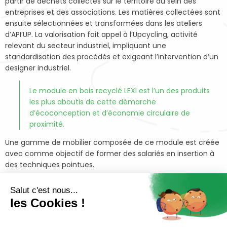
partir de déchets collectés sur le territoire au sein des
entreprises et des associations. Les matières collectées sont
ensuite sélectionnées et transformées dans les ateliers
d’API’UP. La valorisation fait appel à l’Upcycling, activité
relevant du secteur industriel, impliquant une
standardisation des procédés et exigeant l’intervention d’un
designer industriel.
Le module en bois recyclé LEXI est l’un des produits
les plus aboutis de cette démarche
d’écoconception et d’économie circulaire de
proximité.
Une gamme de mobilier composée de ce module est créée
avec comme objectif de former des salariés en insertion à
des techniques pointues.
Les modules LEXI sont des modules conçus pour être
Salut c'est nous...
emboîtables les uns dans les autres de façon à créer des
les Cookies !
espaces de rangement, d’exposition, de séparation adaptés
au besoin du consommateur. Le principe d’écoconception,