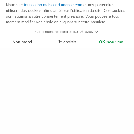
au-delà du fait d’utiliser des matières récupérées, repose sur
Notre site
foundation.maisonsdumonde.com
et nos partenaires
la notion de modularité et d’optimisation de l’espace et de la
utilisent des cookies afin d’améliorer l’utilisation du site. Ces cookies
logistique de transport. La collection LEXI est déclinée
sont soumis à votre consentement préalable. Vous pouvez à tout
aujourd’hui dans une vingtaine de versions différentes.
moment modifier vos choix en cliquant sur cette bannière.
Le projet d’API’UP répond ainsi à un contexte régional d’une
Consentements certifiés par
demande sociale forte avec l’augmentation du chômage et
Non merci
Je choisis
OK pour moi
de la précarité, et entre dans le cadre d’une démarche
d’écoconception et d’économie circulaire.
Plateforme de Gestion du Consentement : Personnalisez vos Options
Axeptio consent
Notre plateforme vous permet d'adapter et de gérer vos paramètres de 