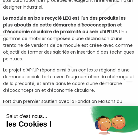
standardisation des procédés et exigeant l’intervention d’un
designer industriel.
Le module en bois recyclé LEXI est l’un des produits les
plus aboutis de cette démarche d’écoconception et
d’économie circulaire de proximité au sein d’API’UP.
Une
gamme de mobilier composée d’une déclinaison d’une
trentaine de versions de ce module est créée avec comme
objectif de former des salariés en insertion à des techniques
pointues.
Le projet d’API’UP répond ainsi à un contexte régional d’une
demande sociale forte avec l’augmentation du chômage et
de la précarité, et entre dans le cadre d’une démarche
d’écoconception et d’économie circulaire.
Fort d’un premier soutien avec la Fondation Maisons du
Monde entre 2016 et 2018, API’UP a mis en place différentes
actions afin de développer le projet de revalorisation du bois
Salut c'est nous...
à Capbreton.
les Cookies !
Retour sur les résultats des actions principales :