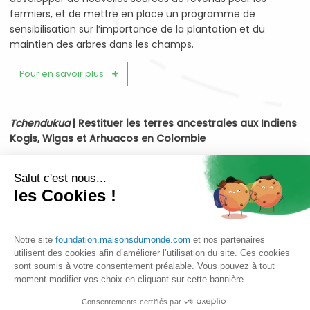
fermiers, et de mettre en place un programme de
sensibilisation sur l’importance de la plantation et du
maintien des arbres dans les champs.
Pour en savoir plus
Tchendukua
| Restituer les terres ancestrales aux Indiens
Kogis, Wigas et Arhuacos en Colombie
Le projet
(soutenu depuis 2018) :
accompagner les
communautés Kogis, Wiwas et Arhuacos en Colombie dans
Salut c'est nous...
les Cookies !
la poursuite de la restitution de leurs terres ancestrales et
renforcer l’accompagnement des communautés pour les
faire monter en compétences.
Notre site
foundation.maisonsdumonde.com
et nos partenaires
Durée du nouveau partenariat :
3 ans
utilisent des cookies afin d’améliorer l’utilisation du site. Ces cookies
sont soumis à votre consentement préalable. Vous pouvez à tout
Le renouvellement du partenariat va permettre d’aider les
moment modifier vos choix en cliquant sur cette bannière.
communautés autochtones à récupérer au moins 250
Consentements certifiés par
hectares de terres, d’accompagner les familles pour